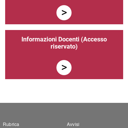
Informazioni Docenti (Accesso
riservato)
Footer 1
Footer 2
Rubrica
Avvisi