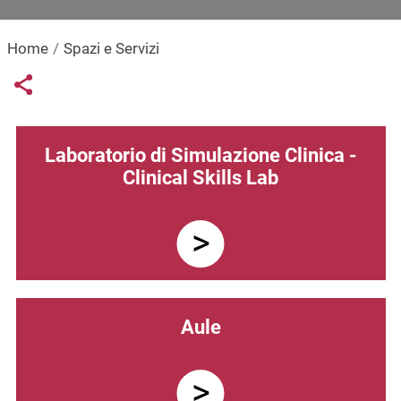
Home
Spazi e Servizi
Links condivisione social
Share button
Navigazione principale
Laboratorio di Simulazione Clinica -
Clinical Skills Lab
Aule