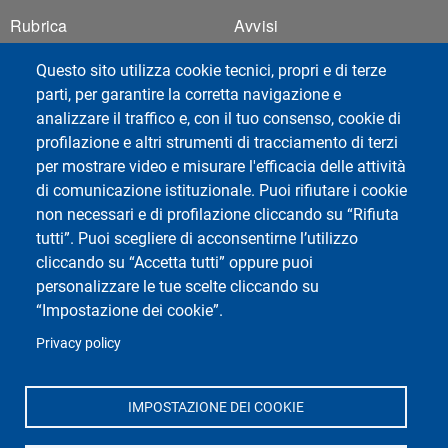
Footer 1
Footer 2
Rubrica
Avvisi
Webmail
Questo sito utilizza cookie tecnici, propri e di terze
Area Riservata Studenti
parti, per garantire la corretta navigazione e
Area Riservata Docenti
analizzare il traffico e, con il tuo consenso, cookie di
Privacy
profilazione e altri strumenti di tracciamento di terzi
Accessibilità
per mostrare video e misurare l'efficacia delle attività
Mappa del sito
di comunicazione istituzionale. Puoi rifiutare i cookie
non necessari e di profilazione cliccando su “Rifiuta
Cookie settings
tutti”. Puoi scegliere di acconsentirne l’utilizzo
cliccando su “Accetta tutti” oppure puoi
personalizzare le tue scelte cliccando su
“Impostazione dei cookie”.
Privacy policy
Social di Ateneo
IMPOSTAZIONE DEI COOKIE