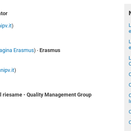
ator
L
ipv.it
)
e
L
e
agina Erasmus
) -
Erasmus
L
O
ipv.it
)
C
C
l riesame -
Quality Management Group
C
I
C