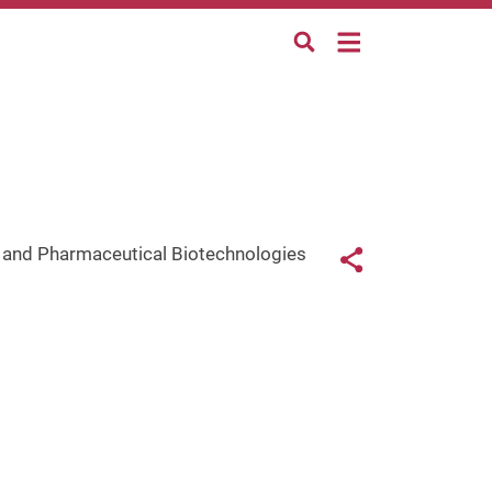
Links con
l and Pharmaceutical Biotechnologies
Share button