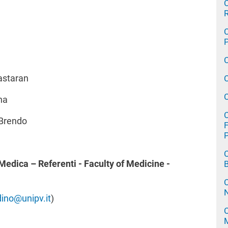
C
R
C
P
astaran
C
C
na
C
 Brendo
F
C
 Medica – Referenti
- Faculty of Medicine -
C
dino@unipv.it
)
C