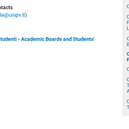
ntacts
la@unipv.it
)
C
P
C
Studenti
-
Academic Boards and Students'
C
C
T
C
T