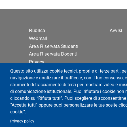
Footer 1
Foo
Rubrica
Avvisi
Webmail
Area Riservata Studenti
Area Riservata Docenti
Privacy
Accessibilità
Questo sito utilizza cookie tecnici, propri e di terze parti, pe
Mappa del sito
navigazione e analizzare il traffico e, con il tuo consenso, c
strumenti di tracciamento di terzi per mostrare video e misur
Cookie settings
di comunicazione istituzionale. Puoi rifiutare i cookie non 
cliccando su “Rifiuta tutti”. Puoi scegliere di acconsentirne 
“Accetta tutti” oppure puoi personalizzare le tue scelte cl
Università di Pavia
cookie”.
Facoltà di Medicina e Chirurgia
Campus della Salute
Privacy policy
Viale Camillo Golgi, 19 - 27100 Pavia - Italy